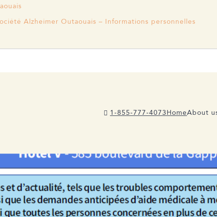
taouais
ociété Alzheimer Outaouais – Informations personnelles
1-855-777-4073
Home
About u