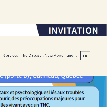
s
Services
The Disease
News
Appointment
FR