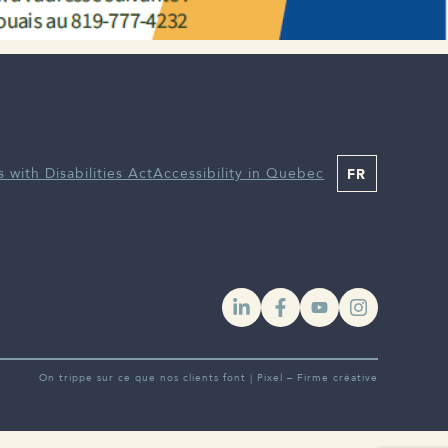
s with Disabilities Act
Accessibility in Quebec
FR
YouTube
Instagra
On trippe sur ce que nos clients font |
Pixel – Firme créative