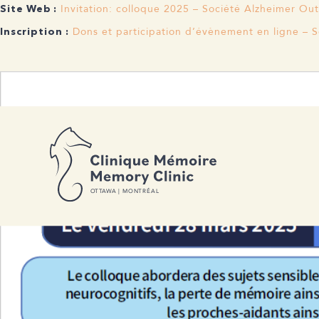
Invitation: colloque 2025 – Société Alzheimer Ou
Site Web :
Dons et participation d’évènement en ligne – S
Inscription :
C M
M C
O
T
T
A
W
A | MONTRÉAL