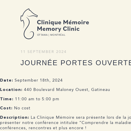
C M
M C
BACK TO NEWS
O
T
T
A
W
A | MONTRÉAL
11 SEPTEMBER 2024
JOURNÉE PORTES OUVERTE
September 18th, 2024
Date:
440 Boulevard Maloney Ouest, Gatineau
Location:
11:00 am to 5:00 pm
Time:
No cost
Cost:
La Clinique Mémoire sera présente lors de la j
Description:
présenter notre conférence intitulée “Comprendre la maladie
conférences, rencontres et plus encore !