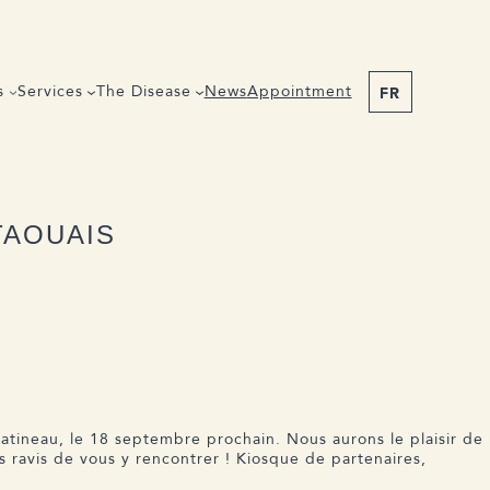
s
Services
The Disease
News
Appointment
FR
Share the article
TAOUAIS
atineau, le 18 septembre prochain. Nous aurons le plaisir de
 ravis de vous y rencontrer ! Kiosque de partenaires,