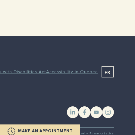
s with Disabilities Act
Accessibility in Quebec
FR
YouTube
Instagra
MAKE AN APPOINTMENT
On trippe sur ce que nos clients font |
Pixel – Firme créative