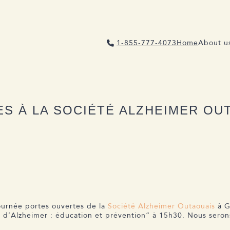
1-855-777-4073
Home
About u
S À LA SOCIÉTÉ ALZHEIMER OU
ournée portes ouvertes de la
Société Alzheimer Outaouais
à G
 d’Alzheimer : éducation et prévention” à 15h30. Nous serons