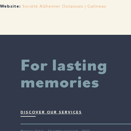
Société Alzheimer Outaouais | Gatineau
Website:
For lasting
memories
DISCOVER OUR SERVICES
Memory Clinic – All rights reserved – 2022